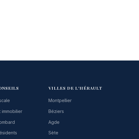
ONSEILS
VILLES DE L'HÉRAULT
scale
Montpellier
 immobilier
Béziers
Lombard
Agde
résidents
Sète