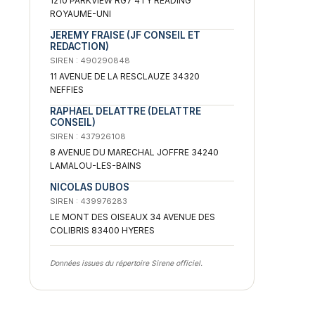
1210 PARKVIEW RG7 4TY READING
ROYAUME-UNI
JEREMY FRAISE (JF CONSEIL ET
REDACTION)
SIREN : 490290848
11 AVENUE DE LA RESCLAUZE 34320
NEFFIES
RAPHAEL DELATTRE (DELATTRE
CONSEIL)
SIREN : 437926108
8 AVENUE DU MARECHAL JOFFRE 34240
LAMALOU-LES-BAINS
NICOLAS DUBOS
SIREN : 439976283
LE MONT DES OISEAUX 34 AVENUE DES
COLIBRIS 83400 HYERES
Données issues du répertoire Sirene officiel.