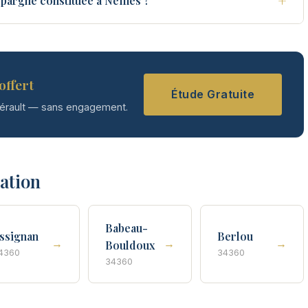
+
pargne constituée à Neffiès ?
offert
Étude Gratuite
Hérault — sans engagement.
tation
Babeau-
ssignan
Berlou
→
→
→
Bouldoux
4360
34360
34360