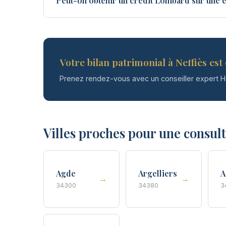
Peut-on obtenir un crédit Lombard sur une é
Votre bilan patrimonial à Neffiès est 
Prenez rendez-vous avec un conseiller expert 
Villes proches pour une consul
Agde
Argelliers
A
→
→
34300
34380
3