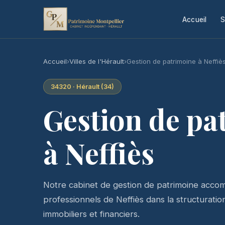
Accueil
S
Accueil
›
Villes de l'Hérault
›
Gestion de patrimoine à Neffiè
34320 · Hérault (34)
Gestion de pa
à Neffiès
Notre cabinet de gestion de patrimoine accomp
professionnels de Neffiès dans la structuration 
immobiliers et financiers.