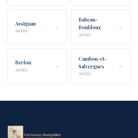
Babeau-
Assignan
→
→
Bouldoux
34360
34360
Cambon-et-
Berlou
→
→
Salvergues
34360
34330