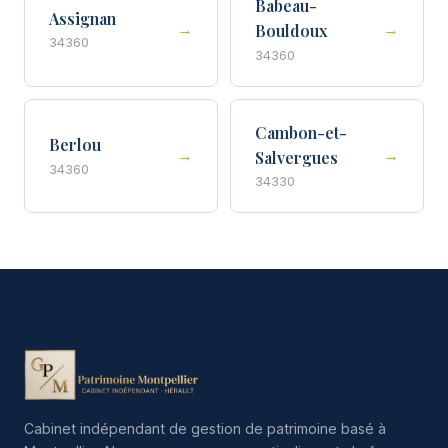
Babeau-
Assignan
→
→
Bouldoux
34360
34360
Cambon-et-
Berlou
→
→
Salvergues
34360
34330
Cabinet indépendant de gestion de patrimoine basé à