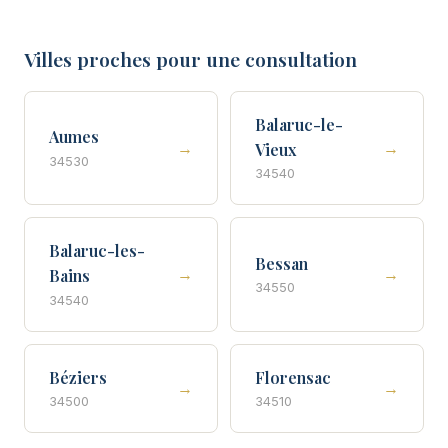
Villes proches pour une consultation
Balaruc-le-
Aumes
→
→
Vieux
34530
34540
Balaruc-les-
Bessan
→
→
Bains
34550
34540
Béziers
Florensac
→
→
34500
34510