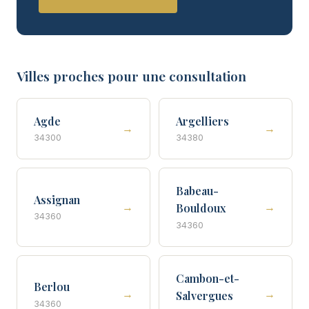
Villes proches pour une consultation
Agde
Argelliers
→
→
34300
34380
Babeau-
Assignan
→
→
Bouldoux
34360
34360
Cambon-et-
Berlou
→
→
Salvergues
34360