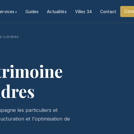
Cons
ervices
Guides
Actualités
Villes 34
Contact
de-Londres
trimoine
dres
agne les particuliers et
cturation et l'optimisation de