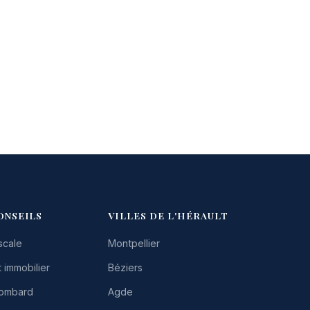
ONSEILS
VILLES DE L'HÉRAULT
scale
Montpellier
 immobilier
Béziers
Lombard
Agde