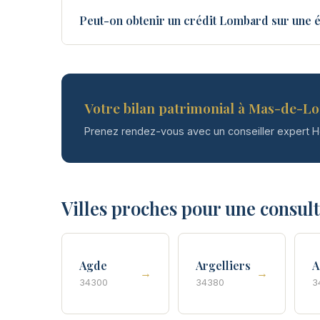
Peut-on obtenir un crédit Lombard sur une 
Votre bilan patrimonial à Mas-de-Lo
Prenez rendez-vous avec un conseiller expert 
Villes proches pour une consul
Agde
Argelliers
A
→
→
34300
34380
3