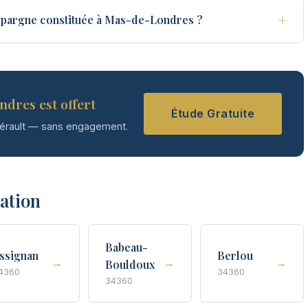
+
épargne constituée à Mas-de-Londres ?
ndres est offert
Étude Gratuite
Hérault — sans engagement.
tation
Babeau-
ssignan
Berlou
→
→
→
Bouldoux
4360
34360
34360