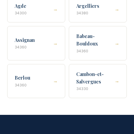
Agde
Argelliers
→
→
34300
34380
Babeau-
Assignan
→
→
Bouldoux
34360
34360
Cambon-et-
Berlou
→
→
Salvergues
34360
34330