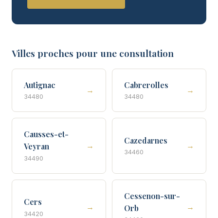
Villes proches pour une consultation
Autignac
Cabrerolles
→
→
34480
34480
Causses-et-
Cazedarnes
→
→
Veyran
34460
34490
Cessenon-sur-
Cers
→
→
Orb
34420