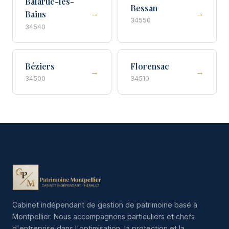
Balaruc-les-
Bessan
→
→
Bains
34550
34540
Béziers
Florensac
→
→
34500
34510
Cabinet indépendant de gestion de patrimoine basé à
Montpellier. Nous accompagnons particuliers et chefs
d'entreprise dans l'optimisation, la protection et la