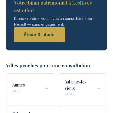
Votre bilan patrimonial à LesRives
est offert
Prenez rendez-vous avec un conseiller expert
Hérault — sans engagement.
Étude Gratuite
Villes proches pour une consultation
Balaruc-le-
Aumes
→
→
Vieux
34530
34540