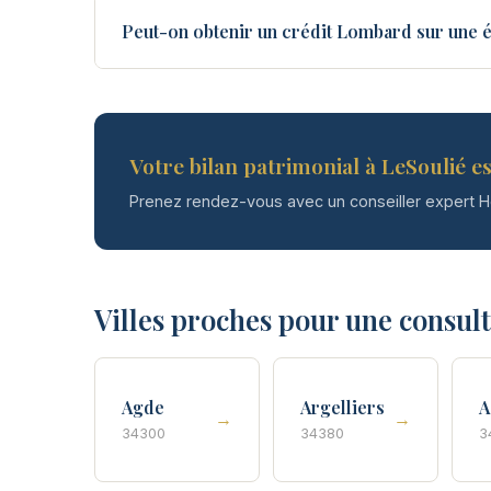
Peut-on obtenir un crédit Lombard sur une é
Votre bilan patrimonial à LeSoulié es
Prenez rendez-vous avec un conseiller expert 
Villes proches pour une consul
Agde
Argelliers
A
→
→
34300
34380
3