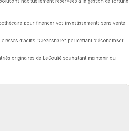
olutions habituellement réservées à la gestion de fortune
pothécaire pour financer vos investissements sans vente
 classes d'actifs "Cleanshare" permettant d'économiser
triés originaires de LeSoulié souhaitant maintenir ou