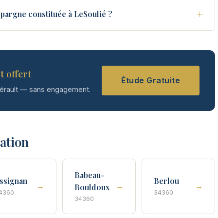
+
pargne constituée à LeSoulié ?
t offert
Étude Gratuite
Hérault — sans engagement.
tation
Babeau-
ssignan
Berlou
→
→
→
Bouldoux
4360
34360
34360