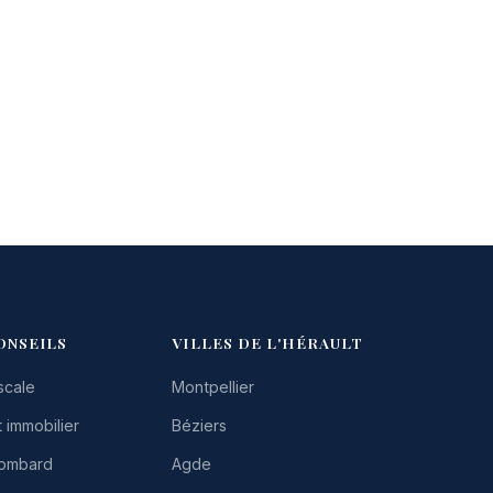
ONSEILS
VILLES DE L'HÉRAULT
scale
Montpellier
 immobilier
Béziers
Lombard
Agde