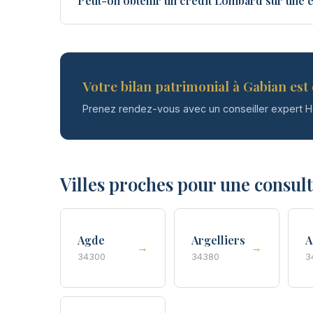
Peut-on obtenir un crédit Lombard sur une é
Votre bilan patrimonial à Gabian est 
Prenez rendez-vous avec un conseiller expert 
Villes proches pour une consul
Agde
Argelliers
A
→
→
34300
34380
3