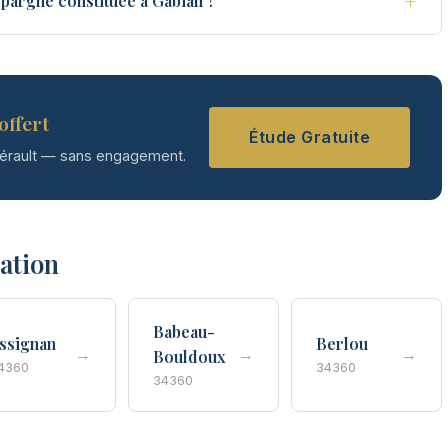
+
pargne constituée à Gabian ?
offert
Étude Gratuite
Hérault — sans engagement.
tation
Babeau-
ssignan
Berlou
→
→
→
Bouldoux
4360
34360
34360