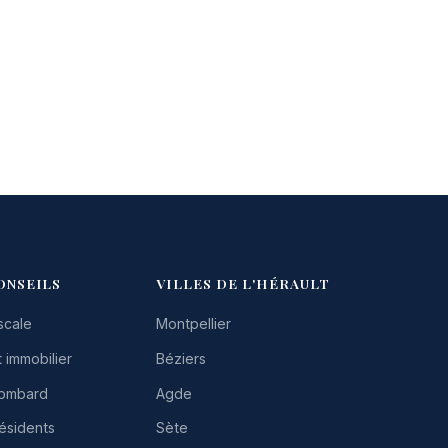
ONSEILS
VILLES DE L'HÉRAULT
scale
Montpellier
 immobilier
Béziers
Lombard
Agde
résidents
Sète